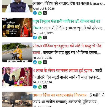
आसान, निवेश को रफ्तार; देश का पहला Ease of
Wed, Jul 8, 2026
Doing Business कानून
पद्म विभूषण पंडवानी गायिका डॉ. तीजन बाई का
निधन :
नाना से मिली महाभारत सुनाने की प्रेरणा;
Sun, Jul 5, 2026
13 साल की उम्र में पहली बार किया गायन
सोशल मीडिया इन्फ्लुएंसर को पति ने चाकू से गोद
डाला :
वारदात के बाद खुद पर भी किया हमला;
Fri, Jul 3, 2026
जमीन की रजिस्ट्री को लेकर था विवाद
3 लाख के जेवर पहनकर लापता हुई दुल्हन :
शादी
के तीसरे दिन ब्यूटी पार्लर जाने की बात कहकर
Fri, Jul 3, 2026
निकली, फिर नहीं लौटी
तमनार हिंसा का मास्टरमाइंड गिरफ्तार :
6 महीने से
फरार था राजेश मरकाम; आगजनी, पुलिस पर