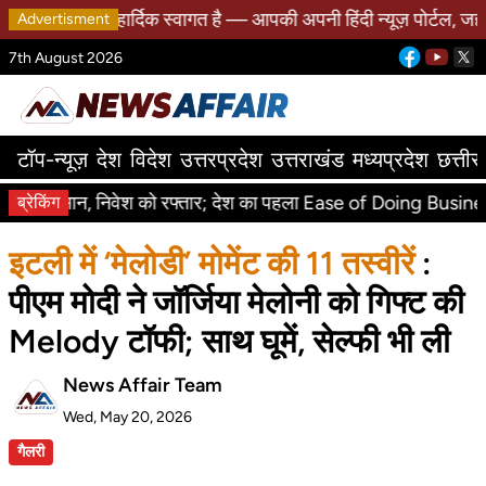
क स्वागत है — आपकी अपनी हिंदी न्यूज़ पोर्टल, जहाँ हर खबर मिलती है
Advertisment
7th August 2026
टॉप-न्यूज़
देश
विदेश
उत्तरप्रदेश
उत्तराखंड
मध्यप्रदेश
छत्ती
को रफ्तार; देश का पहला Ease of Doing Business कानून
नाना से मिल
ब्रेकिंग
इटली में ‘मेलोडी’ मोमेंट की 11 तस्वीरें
:
पीएम मोदी ने जॉर्जिया मेलोनी को गिफ्ट की
Melody टॉफी; साथ घूमें, सेल्फी भी ली
News Affair Team
Wed, May 20, 2026
गैलरी