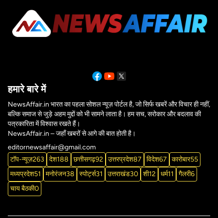
हमारे बारे में
NewsAffair.in भारत का पहला सोशल न्यूज़ पोर्टल है, जो सिर्फ खबरें और विचार ही नहीं,
बल्कि समाज से जुड़े अहम मुद्दों को भी सामने लाता है। हम सच, सरोकार और बदलाव की
पत्रकारिता में विश्वास रखते हैं।
NewsAffair.in – जहाँ खबरों से आगे की बात होती है।
editornewsaffair@gmail.com
टॉप-न्यूज़
263
देश
188
छत्तीसगढ़
92
उत्तरप्रदेश
87
विदेश
67
कारोबार
55
मध्यप्रदेश
51
मनोरंजन
38
स्पोर्ट्स
31
उत्तराखंड
30
शी
12
धर्म
11
गैलरी
6
चाय बैठकी
0