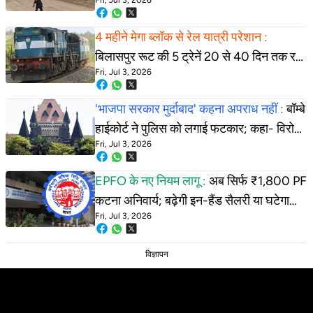
Fri, Jul 3, 2026
पथराव, महिला कॉन्स्टेबल की वर्दी फाड़ी
4 महीने मेगा ब्लॉक से रेल यात्री परेशान :
बिलासपुर रूट की 5 ट्रेनें 20 से 40 दिन तक रद्द;
Fri, Jul 3, 2026
कई का बदलेगा रास्ता
'भाजपा सरकार मुर्दाबाद' कहना अपराध नहीं :
बॉम्बे
हाईकोर्ट ने पुलिस को लगाई फटकार; कहा- विरोध
Fri, Jul 3, 2026
करना नागरिकों का अधिकार
EPFO के नए नियम लागू :
अब सिर्फ ₹1,800 PF
कटना अनिवार्य; बढ़ेगी इन-हैंड सैलरी या घटेगा
Fri, Jul 3, 2026
रिटायरमेंट फंड? समझिए पूरा गणित
विज्ञापन