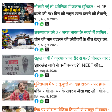
नौकरी गई तो अमेरिका में रुकना मुश्किल :
H-1B
वालों की 60 दिन की राहत खत्म करने की तैयारी;
Sun, Aug 9, 2026
लाखों भारतीयों पर असर की आशंका
अरुणाचल की 27 जगह भारत के नक्शे में शामिल :
चीन की नाम बदलने की कोशिशों के बीच केंद्र का
Sun, Aug 9, 2026
बड़ा कदम; आसान होगा कामकाज
राहुल गांधी के प्रयागराज दौरे से पहले पोस्टर वार :
‘झारखंड जाने से क्यों घबराए?’; NEET और
Sat, Aug 8, 2026
छात्रों के मुद्दे पर भी कसे तंज
मुक्तिधाम में पालतू कुत्ते का दाह संस्कार पर हंगामा :
परिवार बोला- घर के सदस्य जैसा था; लोग बोले-
Sat, Aug 8, 2026
ये परंपराओं के खिलाफ
शिव पर सोशल मीडिया टिप्पणी से रायपुर में बवाल :