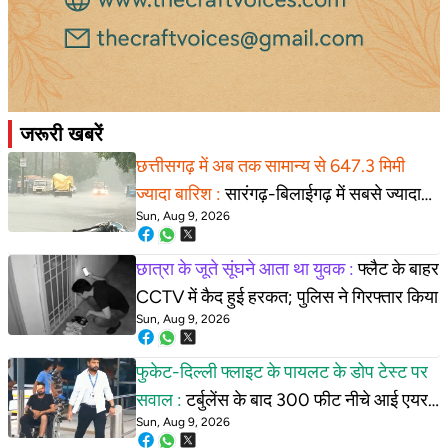
जरूरी खबरें
छत्तीसगढ़ में अब तक सामान्य से 647.3 मिमी
ज्यादा बारिश :
सारंगढ़-बिलाईगढ़ में सबसे ज्यादा
Sun, Aug 9, 2026
पानी बरसा; 13 जिलों में आंकड़ा औसत से ऊपर
छात्रा के जूते सूंघने आता था युवक :
फ्लैट के बाहर
CCTV में कैद हुई हरकत; पुलिस ने गिरफ्तार किया
Sun, Aug 9, 2026
फुकेट-दिल्ली फ्लाइट के पायलट के डोप टेस्ट पर
सवाल :
टर्बुलेंस के बाद 300 फीट नीचे आई एयर
Sun, Aug 9, 2026
इंडिया की फ्लाइट; 17 यात्री घायल