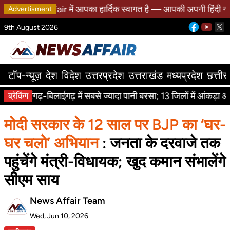
ews Affair में आपका हार्दिक स्वागत है — आपकी अपनी हिंदी न्यूज़ पो
Advertisment
9th August 2026
टॉप-न्यूज़
देश
विदेश
उत्तरप्रदेश
उत्तराखंड
मध्यप्रदेश
छत्ती
ारंगढ़-बिलाईगढ़ में सबसे ज्यादा पानी बरसा; 13 जिलों में आंकड़ा औसत से
ब्रेकिंग
मोदी सरकार के 12 साल पर BJP का ‘घर-
घर चलो’ अभियान
: जनता के दरवाजे तक
पहुंचेंगे मंत्री-विधायक; खुद कमान संभालेंगे
सीएम साय
News Affair Team
Wed, Jun 10, 2026